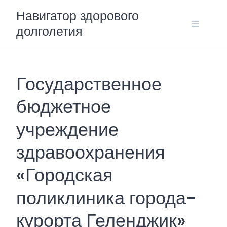
Skip
Навигатор здорового
to
долголетия
content
Государственное
бюджетное
учреждение
здравоохранения
«Городская
поликлиника города-
курорта Геленджик»