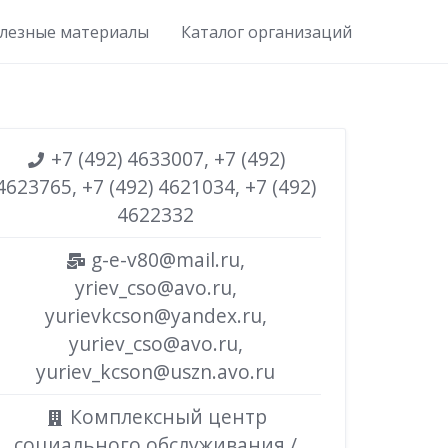
лезные материалы
Каталог организаций
+7 (492) 4633007, +7 (492)
4623765, +7 (492) 4621034, +7 (492)
4622332
g-e-v80@mail.ru,
yriev_cso@avo.ru,
yurievkcson@yandex.ru,
yuriev_cso@avo.ru,
yuriev_kcson@uszn.avo.ru
Комплексный центр
социального обслуживания /