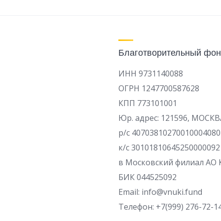
Благотворительный фон
ИНН 9731140088
ОГРН 1247700587628
КПП 773101001
Юр. адрес: 121596, МОСКВ
р/c 40703810270010004080
к/с 30101810645250000092
в Московский филиал АО 
БИК 044525092
Email: info@vnuki.fund
Телефон: +7(999) 276-72-1