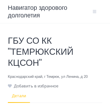
Skip
Навигатор здорового
to
долголетия
content
ГБУ СО КК
"ТЕМРЮКСКИЙ
КЦСОН"
Краснодарский край, г Темрюк, ул Ленина, д 20
Добавить в избранное
Детали