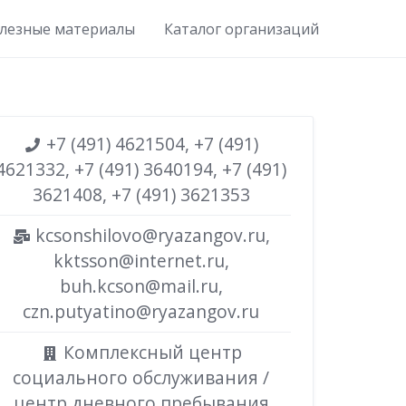
лезные материалы
Каталог организаций
+7 (491) 4621504, +7 (491)
4621332, +7 (491) 3640194, +7 (491)
3621408, +7 (491) 3621353
kcsonshilovo@ryazangov.ru,
kktsson@internet.ru,
buh.kcson@mail.ru,
czn.putyatino@ryazangov.ru
Комплексный центр
социального обслуживания /
центр дневного пребывания