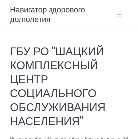
Skip
Навигатор здорового
to
долголетия
content
ГБУ РО "ШАЦКИЙ
КОМПЛЕКСНЫЙ
ЦЕНТР
СОЦИАЛЬНОГО
ОБСЛУЖИВАНИЯ
НАСЕЛЕНИЯ"
Рязанская обл, г Шацк, ул Рабоче-Крестьянская, зд 39