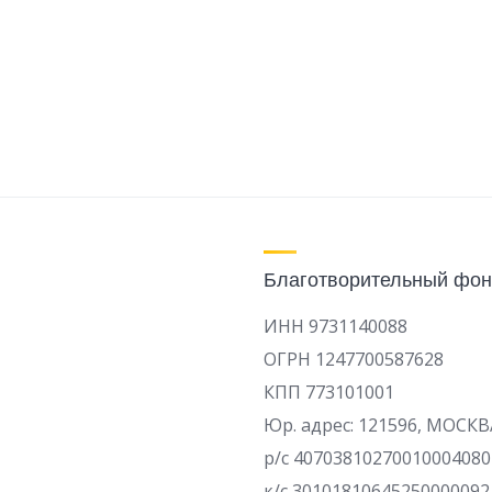
Благотворительный фон
ИНН 9731140088
ОГРН 1247700587628
КПП 773101001
Юр. адрес: 121596, МОСКВ
р/c 40703810270010004080
к/с 30101810645250000092