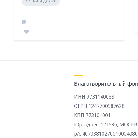
ХОББИ И ДОСУГ
Благотворительный фон
ИНН 9731140088
ОГРН 1247700587628
КПП 773101001
Юр. адрес: 121596, МОСКВ
р/c 40703810270010004080