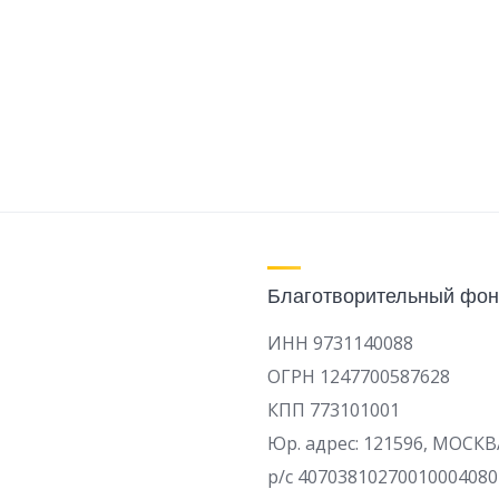
Благотворительный фон
ИНН 9731140088
ОГРН 1247700587628
КПП 773101001
Юр. адрес: 121596, МОСКВ
р/c 40703810270010004080