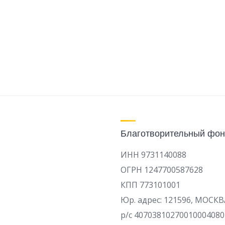
Благотворительный фон
ИНН 9731140088
ОГРН 1247700587628
КПП 773101001
Юр. адрес: 121596, МОСКВ
р/c 40703810270010004080