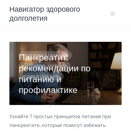
Skip
Навигатор здорового
to
долголетия
content
Панкреатит:
ПРОБЛЕМЫ С ПИТАНИЕМ
рекомендации по
УКРЕПЛЕНИЕ ЗДОРОВЬЯ
питанию и
ХРОНИЧЕСКАЯ БОЛЬ
профилактике
Узнайте 7 простых принципов питания при
панкреатите, которые помогут избежать