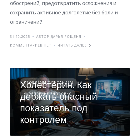
обострений, предотвратить осложнения и
сохранить активное долголетие без боли и
ограничений.
31.10.2025
АВТОР ДАРЬЯ РОЩЕНЯ
КОММЕНТАРИЕВ НЕТ
ЧИТАТЬ ДАЛЕЕ
Холестерин. Как
ПРОБЛЕМЫ С ПИТАНИЕМ
держать опасный
УКРЕПЛЕНИЕ ЗДОРОВЬЯ
показатель под
контролем