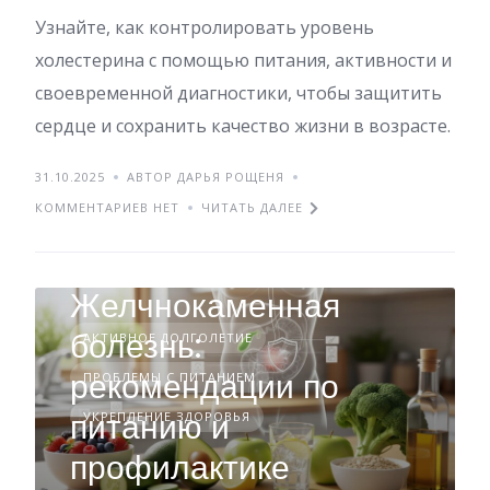
Узнайте, как контролировать уровень
холестерина с помощью питания, активности и
своевременной диагностики, чтобы защитить
сердце и сохранить качество жизни в возрасте.
31.10.2025
АВТОР ДАРЬЯ РОЩЕНЯ
КОММЕНТАРИЕВ НЕТ
ЧИТАТЬ ДАЛЕЕ
Желчнокаменная
болезнь:
АКТИВНОЕ ДОЛГОЛЕТИЕ
рекомендации по
ПРОБЛЕМЫ С ПИТАНИЕМ
питанию и
УКРЕПЛЕНИЕ ЗДОРОВЬЯ
профилактике