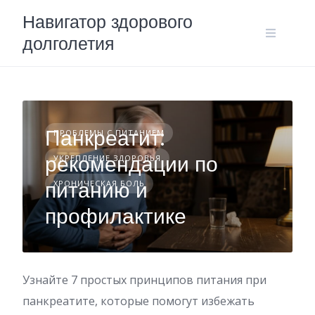
Skip
Навигатор здорового
to
долголетия
content
Панкреатит:
ПРОБЛЕМЫ С ПИТАНИЕМ
рекомендации по
УКРЕПЛЕНИЕ ЗДОРОВЬЯ
питанию и
ХРОНИЧЕСКАЯ БОЛЬ
профилактике
Узнайте 7 простых принципов питания при
панкреатите, которые помогут избежать