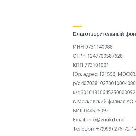
Благотворительный фон
ИНН 9731140088
ОГРН 1247700587628
КПП 773101001
Юр. адрес: 121596, МОСКВ
р/c 40703810270010004080
к/с 30101810645250000092
в Московский филиал АО 
БИК 044525092
Email: info@vnuki.fund
Телефон: +7(999) 276-72-1