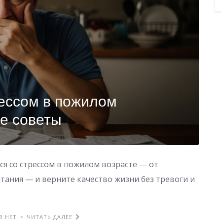
рессом в пожилом
ие советы
ся со стрессом в пожилом возрасте — от
тания — и верните качество жизни без тревоги и
В НЕТ
ЧИТАТЬ ДАЛЕЕ