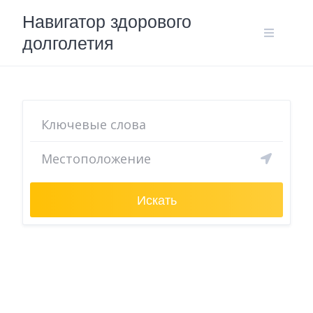
Skip
Навигатор здорового
to
долголетия
content
Искать