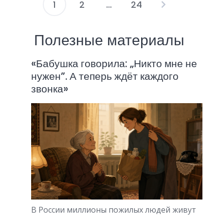
1
2
…
24
П
а
Полезные материалы
г
«Бабушка говорила: „Никто мне не
и
нужен”. А теперь ждёт каждого
н
звонка»
а
ц
и
я
з
а
п
В России миллионы пожилых людей живут