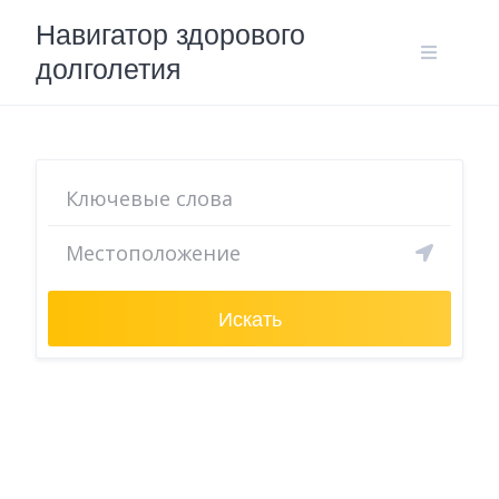
Skip
Навигатор здорового
to
долголетия
content
Искать