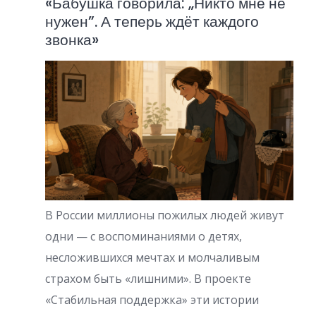
«Бабушка говорила: „Никто мне не
и
нужен”. А теперь ждёт каждого
н
звонка»
а
ц
и
я
з
а
п
В России миллионы пожилых людей живут
и
одни — с воспоминаниями о детях,
несложившихся мечтах и молчаливым
с
страхом быть «лишними». В проекте
е
«Стабильная поддержка» эти истории