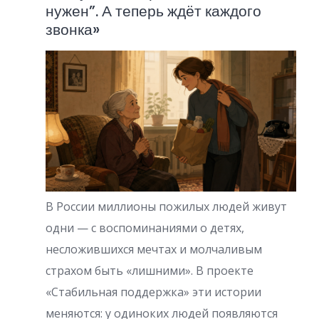
нужен”. А теперь ждёт каждого
н
звонка»
а
ц
и
я
з
а
п
В России миллионы пожилых людей живут
и
одни — с воспоминаниями о детях,
несложившихся мечтах и молчаливым
с
страхом быть «лишними». В проекте
е
«Стабильная поддержка» эти истории
й
меняются: у одиноких людей появляются