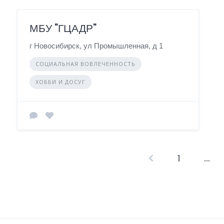
МБУ "ГЦАДР"
г Новосибирск, ул Промышленная, д 1
СОЦИАЛЬНАЯ ВОВЛЕЧЕННОСТЬ
ХОББИ И ДОСУГ
1
…
П
а
г
и