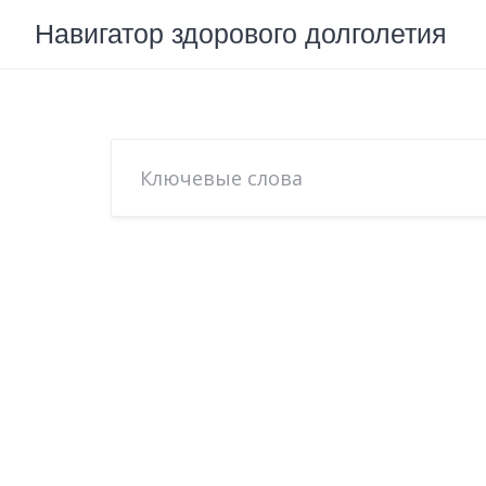
Skip
Навигатор здорового долголетия
to
content