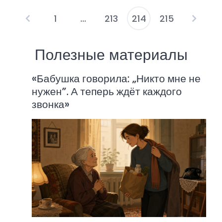
1
…
213
214
215
П
а
Полезные материалы
г
«Бабушка говорила: „Никто мне не
и
нужен”. А теперь ждёт каждого
н
звонка»
а
ц
и
я
з
а