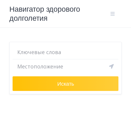
Skip
Навигатор здорового
to
долголетия
content
Искать