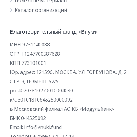
Полезные материалы
Каталог организаций
Благотворительный фонд «Внуки»
ИНН 9731140088
ОГРН 1247700587628
КПП 773101001
Юр. адрес: 121596, МОСКВА, УЛ ГОРБУНОВА, Д. 2
СТР. 3, ПОМЕЩ. 52/9
р/c 40703810270010004080
к/с 30101810645250000092
в Московский филиал АО КБ «Модульбанк»
БИК 044525092
Email: info@vnuki.fund
Телефон: +7(999) 276-72-14