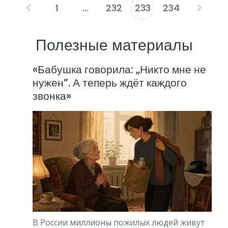
1
…
232
233
234
П
а
Полезные материалы
г
«Бабушка говорила: „Никто мне не
и
нужен”. А теперь ждёт каждого
н
звонка»
а
ц
и
я
з
а
п
В России миллионы пожилых людей живут