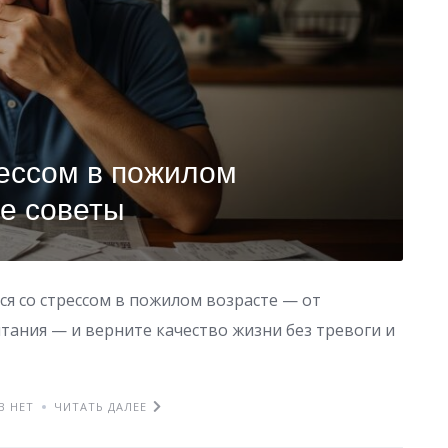
рессом в пожилом
ие советы
ся со стрессом в пожилом возрасте — от
тания — и верните качество жизни без тревоги и
В НЕТ
ЧИТАТЬ ДАЛЕЕ