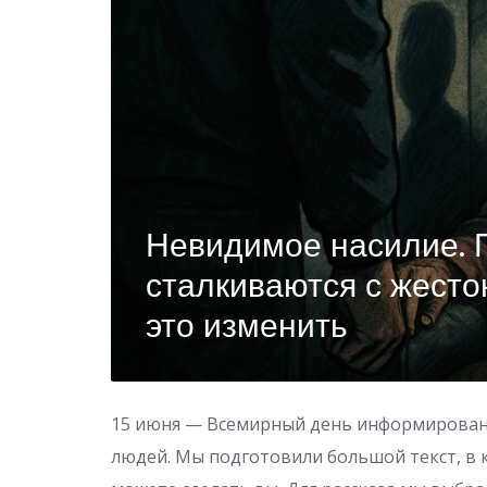
Невидимое насилие. 
сталкиваются с жест
это изменить
15 июня — Всемирный день информирован
людей. Мы подготовили большой текст, в к